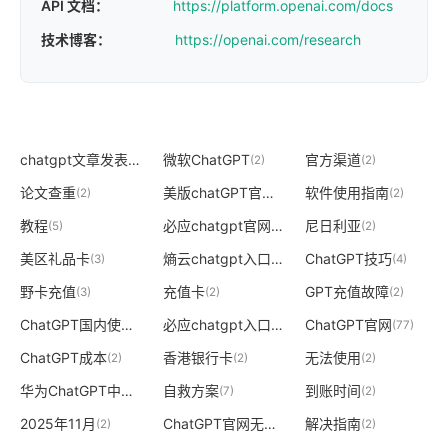
API 文档：
https://platform.openai.com/docs
技术博客：
https://openai.com/research
chatgpt文章发表
微软ChatGPT
官方渠道
(2)
(2)
(2)
论文查重
美版chatGPT官网
软件使用指南
(2)
(1)
(2)
教程
必应chatgpt官网
尼日利亚
(5)
(2)
(2)
美区礼品卡
熵云chatgpt入口
ChatGPT技巧
(3)
(2)
(4)
野卡充值
充值卡
GPT充值故障
(3)
(2)
(2)
ChatGPT国内使用
必应chatgpt入口
ChatGPT官网
(5)
(2)
(77)
ChatGPT成本
香港银行卡
无法使用
(2)
(2)
(2)
华为ChatGPT中文版免费官网
自救方案
到账时间
(2)
(7)
(2)
2025年11月
ChatGPT官网无法访问
解决指南
(2)
(2)
(2)