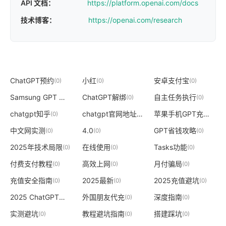
API 文档：
https://platform.openai.com/docs
技术博客：
https://openai.com/research
ChatGPT预约
小红
安卓支付宝
(0)
(0)
(0)
Samsung GPT 避坑指南
ChatGPT解绑
自主任务执行
(0)
(0)
(0)
chatgpt知乎
chatgpt官网地址
苹果手机GPT充值
(0)
(-1)
(0)
中文网实测
4.0
GPT省钱攻略
(0)
(0)
(0)
2025年技术局限
在线使用
Tasks功能
(0)
(0)
(0)
付费支付教程
高效上网
月付骗局
(0)
(0)
(0)
充值安全指南
2025最新
2025充值避坑
(0)
(0)
(0)
2025 ChatGPT入口
外国朋友代充
深度指南
(0)
(0)
(0)
实测避坑
教程避坑指南
搭建踩坑
(0)
(0)
(0)