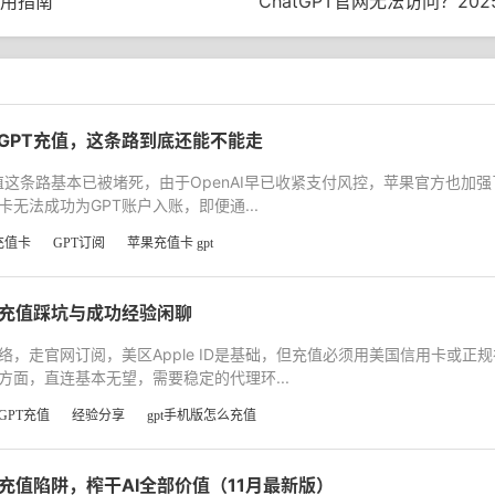
使用指南
ChatGPT官网无法访问？2
给GPT充值，这条路到底还能不能走
充值这条路基本已被堵死，由于OpenAI早已收紧支付风控，苹果官方也加
无法成功为GPT账户入账，即便通...
充值卡
GPT订阅
苹果充值卡 gpt
版充值踩坑与成功经验闲聊
络，走官网订阅，美区Apple ID是基础，但充值必须用美国信用卡或正
面，直连基本无望，需要稳定的代理环...
GPT充值
经验分享
gpt手机版怎么充值
过充值陷阱，榨干AI全部价值（11月最新版）