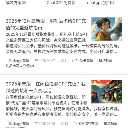
解决方案
ChatGPT免费使用
chatgpt 接口
(6)
(2)
(2)
2025年12月最新版，用礼品卡给GPT充
值的完整避坑指南
2025年12月最新版指南指出，用礼品卡给GPT
充值需警惕三大核心风险，务必通过官网正规
渠道购买礼品卡，低价代购极可能是黑卡，一经查实将导致封号，
余额无法追回，兑换时强制要求绑定支付方式，务必开启消费...
chatgpt充值
2026-08-07
1
礼品卡充值
避坑指南
礼品卡可以充值gpt
2025年末版，在闲鱼捡漏GPT充值？我
踩过的坑和一点真心话
在闲鱼低价充值GPT，看似捡漏实则踩坑，所
谓“代充”“黑卡”常是账号共享或盗刷，使用中频
繁掉线，更面临封号风险，预充值随时可能蒸发，我侥幸捡过漏，
但更多是为信息差和贪便宜买单，要想稳定安全，唯一靠谱的...
chatgpt充值
2026-08-06
13
闲鱼GPT充值
避坑指南