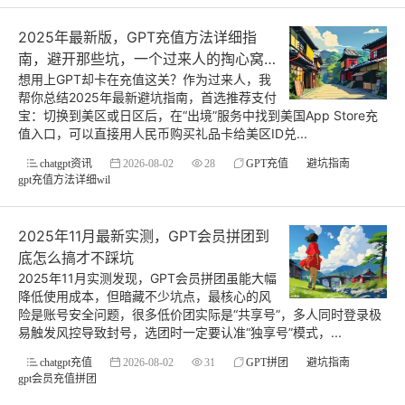
2025年最新版，GPT充值方法详细指
南，避开那些坑，一个过来人的掏心窝子
话
想用上GPT却卡在充值这关？作为过来人，我
帮你总结2025年最新避坑指南，首选推荐支付
宝：切换到美区或日区后，在“出境”服务中找到美国App Store充
值入口，可以直接用人民币购买礼品卡给美区ID兑...
chatgpt资讯
2026-08-02
28
GPT充值
避坑指南
gpt充值方法详细wil
2025年11月最新实测，GPT会员拼团到
底怎么搞才不踩坑
2025年11月实测发现，GPT会员拼团虽能大幅
降低使用成本，但暗藏不少坑点，最核心的风
险是账号安全问题，很多低价团实际是“共享号”，多人同时登录极
易触发风控导致封号，选团时一定要认准“独享号”模式，...
chatgpt充值
2026-08-02
31
GPT拼团
避坑指南
gpt会员充值拼团