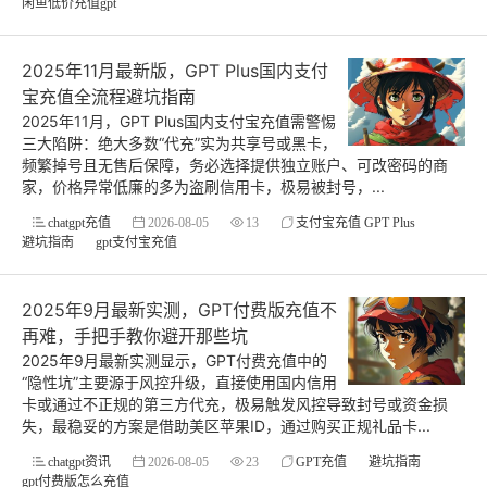
闲鱼低价充值gpt
2025年11月最新版，GPT Plus国内支付
宝充值全流程避坑指南
2025年11月，GPT Plus国内支付宝充值需警惕
三大陷阱：绝大多数“代充”实为共享号或黑卡，
频繁掉号且无售后保障，务必选择提供独立账户、可改密码的商
家，价格异常低廉的多为盗刷信用卡，极易被封号，...
chatgpt充值
2026-08-05
13
支付宝充值 GPT Plus
避坑指南
gpt支付宝充值
2025年9月最新实测，GPT付费版充值不
再难，手把手教你避开那些坑
2025年9月最新实测显示，GPT付费充值中的
“隐性坑”主要源于风控升级，直接使用国内信用
卡或通过不正规的第三方代充，极易触发风控导致封号或资金损
失，最稳妥的方案是借助美区苹果ID，通过购买正规礼品卡...
chatgpt资讯
2026-08-05
23
GPT充值
避坑指南
gpt付费版怎么充值