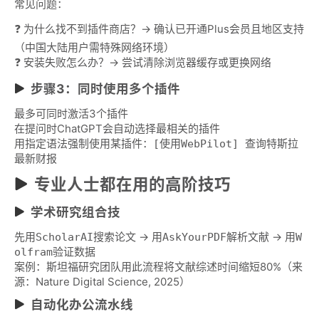
常见问题：
❓ 为什么找不到插件商店？→ 确认已开通Plus会员且地区支持
（中国大陆用户需特殊网络环境）
❓ 安装失败怎么办？→ 尝试清除浏览器缓存或更换网络
步骤3：同时使用多个插件
最多可同时激活3个插件
在提问时ChatGPT会自动选择最相关的插件
用指定语法强制使用某插件：
[使用WebPilot] 查询特斯拉
最新财报
专业人士都在用的高阶技巧
学术研究组合技
先用
搜索论文 → 用
解析文献 → 用
ScholarAI
AskYourPDF
W
验证数据
olfram
案例：斯坦福研究团队用此流程将文献综述时间缩短80%（来
源：Nature Digital Science, 2025）
自动化办公流水线