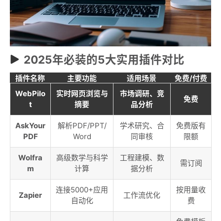
2025年必装的5大实用插件对比
插件名称
主要功能
适用场景
免费/付费
WebPilo
实时网页浏览与
市场调研、竞
免费
t
摘要
品分析
AskYour
解析PDF/PPT/
学术研究、合
免费版有
PDF
Word
同审核
限额
Wolfra
高级数学与科学
工程建模、数
需订阅
m
计算
据分析
连接5000+应用
按用量收
Zapier
工作流优化
自动化
费