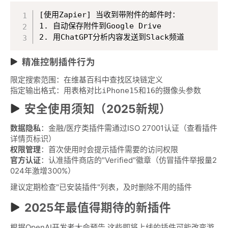
[使用Zapier] 当收到带附件的邮件时：

1. 自动保存附件到Google Drive

2. 用ChatGPT分析内容发送到Slack频道
精准控制插件行为
限定搜索范围：
在维基百科中查找区块链定义
指定输出格式：
用表格对比iPhone15和16的摄像头参数
安全使用须知（2025新规）
数据隐私
：金融/医疗类插件需通过ISO 27001认证（查看插件
详情页标识）
权限管理
：首次使用时会提示插件需要的访问权限
官方认证
：认准插件商店的"Verified"徽章（仿冒插件举报量2
024年激增300%）
建议定期检查"已安装插件"列表，及时删除不用的插件
2025年最值得期待的新插件
根据OpenAI开发者大会预告,这些即将上线的插件可能改变游