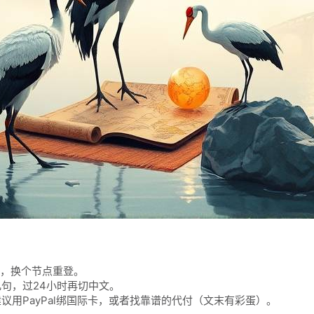
稳，换个节点重登。
句，过24小时再切中文。
议用PayPal绑国际卡，或者找靠谱的代付（文末有彩蛋）。