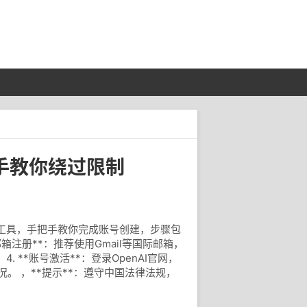
把手教你绕过限制
复杂工具，手把手教你完成账号创建，步骤包
邮箱注册**：推荐使用Gmail等国际邮箱，
. **账号激活**：登录OpenAI官网，
况。 ，**提示**：遵守中国法律法规，