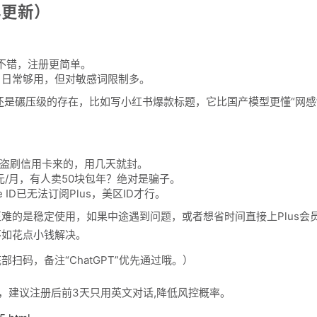
年更新）
解不错，注册更简单。
，日常够用，但对敏感词限制多。
上还是碾压级的存在，比如写小红书爆款标题，它比国产模型更懂“网感
！
是盗刷信用卡来的，用几天就封。
美元/月，有人卖50块包年？绝对是骗子。
e ID已无法订阅Plus，美区ID才行。
难的是稳定使用，如果中途遇到问题，或者想省时间直接上Plus会
不如花点小钱解决。
扫码，备注“ChatGPT”优先通过哦。）
升级，建议注册后前3天只用英文对话,降低风控概率。