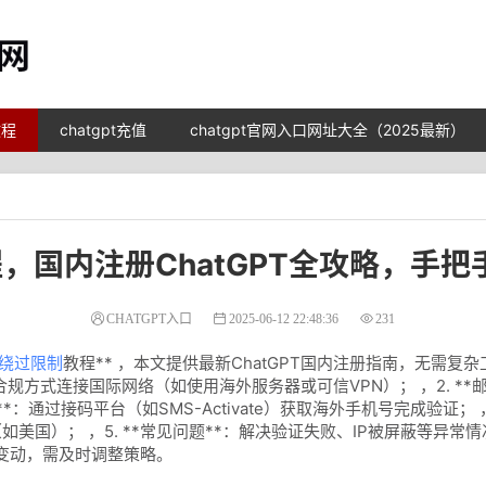
教程
chatgpt充值
chatgpt官网入口网址大全（2025最新）
程，国内注册ChatGPT全攻略，手
CHATGPT入口
2025-06-12 22:48:36
231
绕过限制
教程** ，本文提供最新ChatGPT国内注册指南，无需
法合规方式连接国际网络（如使用海外服务器或可信VPN）； ，2. **
*：通过接码平台（如SMS-Activate）获取海外手机号完成验证； ，4
国）； ，5. **常见问题**：解决验证失败、IP被屏蔽等异常情
策变动，需及时调整策略。