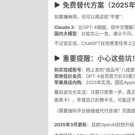
免费替代方案（2025
如果嫌麻烦，也可以用这些“平替”：
Claude 3
：比GPT-4稍弱，但中文理
国内大模型
：比如文心一言、通义千问
不过说实话，ChatGPT在创意类任务
重要提醒：小心这些坑
别买现成账号
：网上卖的“成品号”八成
拒绝低价会员
：GPT-4会员官方价20
苹果商店内购
：2025年实测，国区Appl
最后说句大实话：注册只是第一步，真正
绝黑卡），毕竟自己折腾半天，可能还
（需要接码平台链接或代付咨询？页面底部
2025年3月更新
：目前OpenAI封控