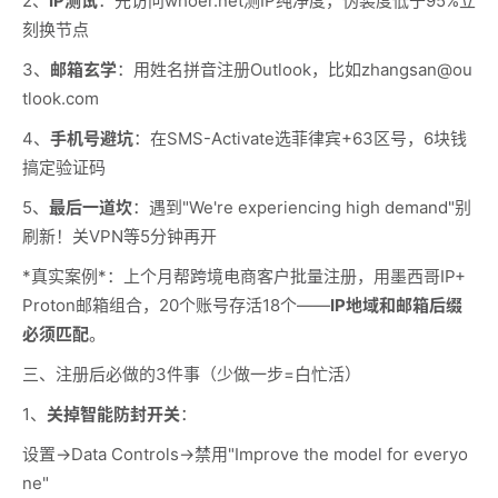
2、
IP测试
：先访问whoer.net测IP纯净度，伪装度低于95%立
刻换节点
3、
邮箱玄学
：用姓名拼音注册Outlook，比如zhangsan@ou
tlook.com
4、
手机号避坑
：在SMS-Activate选菲律宾+63区号，6块钱
搞定验证码
5、
最后一道坎
：遇到"We're experiencing high demand"别
刷新！关VPN等5分钟再开
*真实案例*：上个月帮跨境电商客户批量注册，用墨西哥IP+
Proton邮箱组合，20个账号存活18个——
IP地域和邮箱后缀
必须匹配
。
三、注册后必做的3件事（少做一步=白忙活）
1、
关掉智能防封开关
：
设置→Data Controls→禁用"Improve the model for everyo
ne"