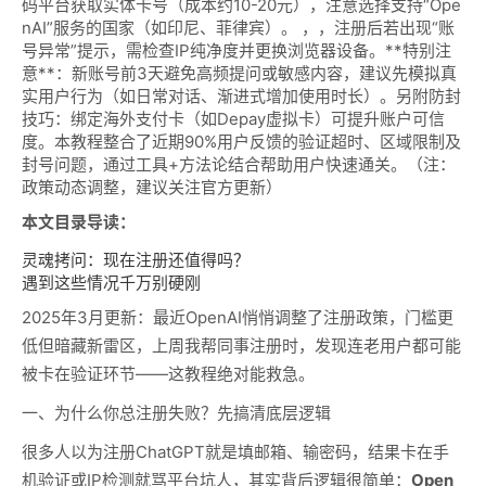
码平台获取实体卡号（成本约10-20元），注意选择支持“Ope
nAI”服务的国家（如印尼、菲律宾）。 ，，注册后若出现“账
号异常”提示，需检查IP纯净度并更换浏览器设备。**特别注
意**：新账号前3天避免高频提问或敏感内容，建议先模拟真
实用户行为（如日常对话、渐进式增加使用时长）。另附防封
技巧：绑定海外支付卡（如Depay虚拟卡）可提升账户可信
度。本教程整合了近期90%用户反馈的验证超时、区域限制及
封号问题，通过工具+方法论结合帮助用户快速通关。（注：
政策动态调整，建议关注官方更新）
本文目录导读：
灵魂拷问：现在注册还值得吗？
遇到这些情况千万别硬刚
2025年3月更新：最近OpenAI悄悄调整了注册政策，门槛更
低但暗藏新雷区，上周我帮同事注册时，发现连老用户都可能
被卡在验证环节——这教程绝对能救急。
一、为什么你总注册失败？先搞清底层逻辑
很多人以为注册ChatGPT就是填邮箱、输密码，结果卡在手
机验证或IP检测就骂平台坑人，其实背后逻辑很简单：
Open