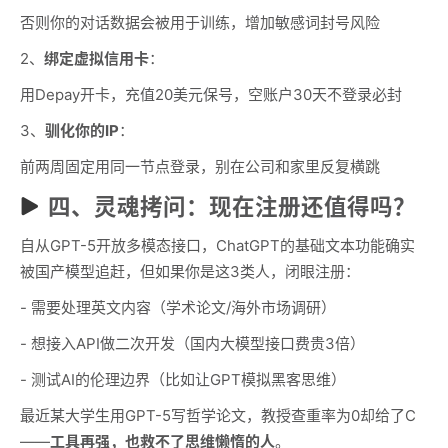
否则你的对话数据会被用于训练，增加敏感词封号风险
2、
绑定虚拟信用卡
：
用Depay开卡，充值20美元保号，空账户30天不登录必封
3、
驯化你的IP
：
前两周固定用同一节点登录，别在公司和家里反复横跳
四、灵魂拷问：现在注册还值得吗？
自从GPT-5开放多模态接口，ChatGPT的基础文本功能确实
被国产模型追赶，但如果你是这3类人，闭眼注册：
- 需要处理英文内容（学术论文/海外市场调研）
- 想接入API做二次开发（国内大模型接口费贵3倍）
- 测试AI的伦理边界（比如让GPT模拟黑客思维）
最近某大学生用GPT-5写哲学论文，教授查重率为0却给了C
——
工具再强，也救不了思维懒惰的人
。