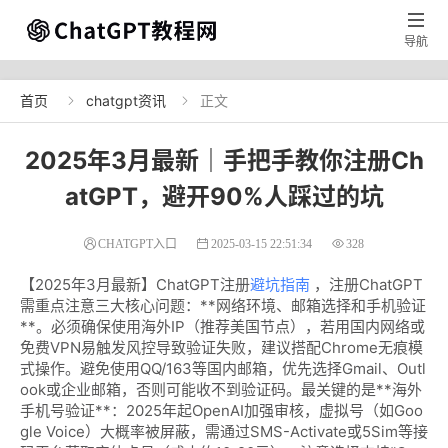

导航
首页
chatgpt资讯
正文


2025年3月最新｜手把手教你注册Ch
atGPT，避开90%人踩过的坑
CHATGPT入口
2025-03-15 22:51:34
328
【2025年3月最新】ChatGPT注册
避坑指南
，注册ChatGPT
需重点注意三大核心问题：**网络环境、邮箱选择和手机验证
**。必须确保使用海外IP（推荐美国节点），若用国内网络或
免费VPN易触发风控导致验证失败，建议搭配Chrome无痕模
式操作。避免使用QQ/163等国内邮箱，优先选择Gmail、Outl
ook或企业邮箱，否则可能收不到验证码。最关键的是**海外
手机号验证**：2025年起OpenAI加强审核，虚拟号（如Goo
gle Voice）大概率被屏蔽，需通过SMS-Activate或5Sim等接