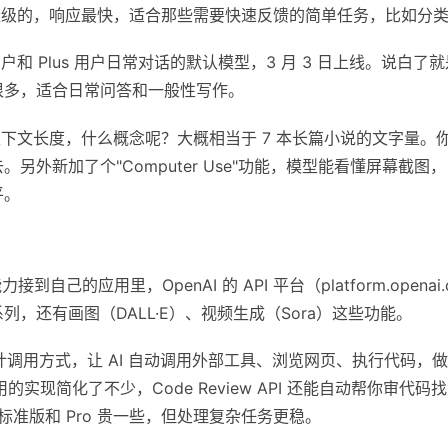
轻量级的，响应最快，适合那些需要快速反馈的简单任务，比如分
和 Plus 用户日常对话的默认模型，3 月 3 日上线。说白了
很多，适合日常问答和一般性写作。
en 的上下文长度，什么概念呢？大概相当于 7 本长篇小说的文字
另外新加了个"Computer Use"功能，模型能看懂屏幕截
平。
接到自己的应用里，OpenAI 的 API 平台（platform.opena
.3 系列，还有画图（DALL·E）、视频生成（Sora）这些功能。
设计调用方式，让 AI 自动调用外部工具、浏览网页、执行代码，
调用的实现简化了不少，Code Review API 还能自动帮你审代码
；标准版和 Pro 贵一些，但处理复杂任务更稳。