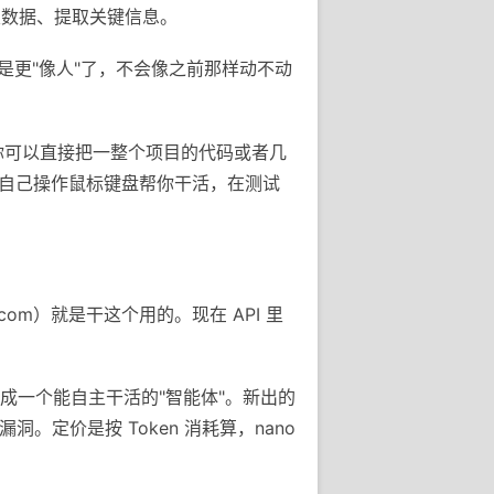
类数据、提取关键信息。
就是更"像人"了，不会像之前那样动不动
量。你可以直接把一整个项目的代码或者几
图，自己操作鼠标键盘帮你干活，在测试
i.com）就是干这个用的。现在 API 里
做成一个能自主干活的"智能体"。新出的
找漏洞。定价是按 Token 消耗算，nano