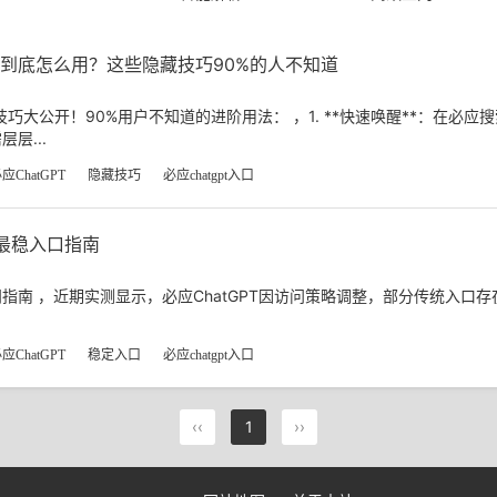
入口到底怎么用？这些隐藏技巧90%的人不知道
技巧大公开！90%用户不知道的进阶用法： ，1. **快速唤醒**：在必应搜索框
层...
应ChatGPT
隐藏技巧
必应chatgpt入口
T最稳入口指南
定访问指南 ，近期实测显示，必应ChatGPT因访问策略调整，部分传统入
应ChatGPT
稳定入口
必应chatgpt入口
‹‹
1
››