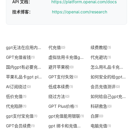
API 文档：
https://platform.openai.com/docs
技术博客：
https://openai.com/research
gpt无法在应用内充值
代充值
续费教程
(1)
(0)
(1)
GPT充值省钱
虚拟信用卡充值gpt
代充避坑
(1)
(1)
(1)
国内gpt有必要充值吗
避开苹果税
怎么用礼品卡充值gpt
(1)
(0)
(
苹果礼品卡gpt plus充值
GPT支付失效
如何安全的给gpt充值
(1)
(0)
(
AI订阅绕过
低成本续费
会员充值测评
(0)
(1)
(0)
低价充值
绕过方法
如何给自己gpt充值
(1)
(0)
(1)
代充陷阱
GPT Plus价格
科研救急
(1)
(1)
(0)
gpt支付宝充值
gpt充值能用银联
白屏
(1)
(1)
(0)
GPT会员续费
gpt 绑卡和充值区别
电脑充值
(1)
(1)
(1)