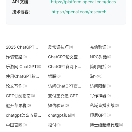
API 文档：
https://platform.openai.com/docs
技术博客：
https://openai.com/research
2025 ChatGPT入口
反常识技巧
充值验证
(0)
(0)
(0)
诈骗套路
ChatGPT论文查重
NPC对话
(0)
(0)
(0)
乐游网 ChatGPT
ChatGPT官网下载
简明概括
(0)
(0)
(0)
使用ChatGPT软件
银联
淘宝
(0)
(0)
(0)
论文写作
访问ChatGPT官网
访问限制
(0)
(0)
(0)
GPT订阅指南
支付宝充值 GPT Plus
写作神器
(0)
(0)
(0)
避开苹果税
短信验证
私域直播实战
(0)
(0)
(0)
chatgpt怎么收费
chatgpt和ai
印尼GPT
(0)
(0)
(0)
中国官网
拒付
博士级超级代理
(0)
(0)
(0)