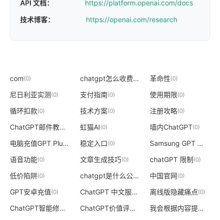
API 文档：
https://platform.openai.com/docs
技术博客：
https://openai.com/research
com
chatgpt怎么收费
革命性
(0)
(0)
(0)
尼日利亚实测
支付指南
使用期限
(0)
(0)
(0)
循环扣款
技术方案
注册攻略
(0)
(0)
(0)
ChatGPT邮件教程
虹猫AI
墙内ChatGPT
(0)
(0)
(0)
电脑充值GPT Plus
稳定入口
Samsung GPT 避坑指南
(0)
(0)
语音功能
文章生成技巧
chatGPT 限制
(0)
(0)
(0)
低价陷阱
chatgpt是什么公司开发的
中国官网
(0)
(0)
(0)
GPT安卓充值
ChatGPT 中文服务
离线版隐藏痛点
(0)
(0)
(0)
ChatGPT智能修图
ChatGPT价值评估
我会根据内容提取2个关键词
(0)
(0)