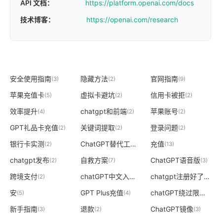
API 文档：
https://platform.openai.com/docs
技术博客：
https://openai.com/research
安全使用指南
隐藏方法
官网指南
(3)
(2)
(9)
苹果充值卡
虚拟卡避坑
信用卡被拒
(5)
(2)
(2)
效率提升
chatgpt和前端
苹果账号
(4)
(2)
(2)
GPT礼品卡充值
关键词提取
登录问题
(2)
(2)
(2)
银行卡实测
ChatGPT替代工具
充值
(2)
(2)
(13)
chatgpt发布
自救方案
ChatGPT语音版
(2)
(7)
(3)
跨境支付
chatGPT中文入口
chatgpt注册好了
(2)
(2)
(2)
安
GPT Plus充值
chatGPT绕过限制
(5)
(4)
(2)
新手指南
退款
ChatGPT镜像
(3)
(2)
(3)