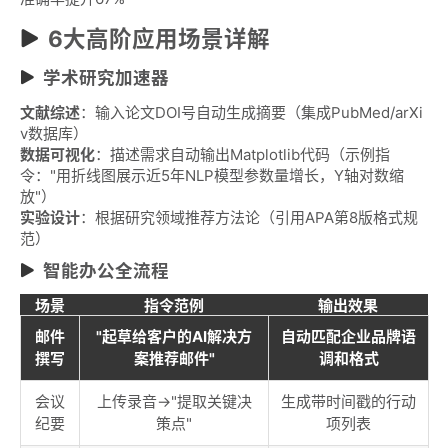
6大高阶应用场景详解
学术研究加速器
文献综述
：输入论文DOI号自动生成摘要（集成PubMed/arXi
v数据库）
数据可视化
：描述需求自动输出Matplotlib代码（示例指
令："用折线图展示近5年NLP模型参数量增长，Y轴对数缩
放"）
实验设计
：根据研究领域推荐方法论（引用APA第8版格式规
范）
智能办公全流程
场景
指令范例
输出效果
邮件
"起草给客户的AI解决方
自动匹配企业品牌语
撰写
案推荐邮件"
调和格式
会议
上传录音→"提取关键决
生成带时间戳的行动
纪要
策点"
项列表