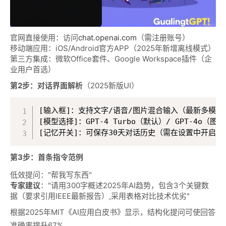
官网直接使用：访问
chat.openai.com
（需注册账号）
移动端应用：iOS/Android官方APP（2025年新增离线模式）
第三方集成：微软Office套件、Google Workspace插件（企
业用户首选）
第2步：对话界面解析
（2025新版UI）
[输入框]：支持文字/语音/图片混合输入（最新多模态功
[模型选择]：GPT-4 Turbo（默认）/ GPT-4o（图
[记忆开关]：可保存30天对话历史（需在设置中开启）
第3步：首条指令范例
低效提问："帮我写东西"
专家建议
："请用300字概述2025年AI趋势，包含3个关键数
据（要求引用IEEE最新报告）,采用表格对比技术优劣"
根据2025年MIT《AI应用白皮书》显示，结构化提问可使回答
准确率提升67%