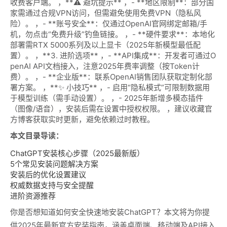
收费客户端。 ，**⚠️ 避坑提示** ，- **地区限制**：部分国
家需通过合规VPN访问，但需避免使用免费VPN（隐私风
险）。 ，- **账号安全**：仅通过OpenAI官网绑定邮箱/手
机，勿点击“免费升级”钓鱼链接。 ，- **硬件要求**：本地化
部署需RTX 5000系列及以上显卡（2025年新模型最低配
置）。 ，**3. 进阶选项** ，- **API集成**：开发者可通过O
penAI API文档接入，注意2025年费率调整（按Token计
费）。 ，- **企业版**：联系OpenAI销售团队获取定制化部
署方案。 ，**✨ 小技巧** ，- 启用“隐私模式”可限制数据用
于模型训练（需手动设置）。 ，- 2025年新增多模态插件
（图像/语音），安装后需在设置中授权权限。 ，建议收藏官
方博客获取实时更新，避免依赖过时教程。
本文目录导读：
ChatGPT安装核心步骤（2025最新版）
5个常见安装问题解决方案
安装后的优化设置建议
权威数据支持与安全提醒
进阶资源推荐
你是否想知道如何安全快速地安装ChatGPT？本文将为你提
供2025年最新官方安装指南，涵盖桌面端、移动端及API接入