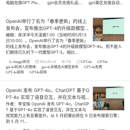
电脑充值GPT Plus
gpt会员充值礼品卡
gpt美区充值自动续
(0)
(1)
(1)
OpenAI举行了名为「春季更新」的线上
发布会，宣布推出GPT-4的升级款模型G
PT-4o
编辑：吴洋洋今天凌晨1:00（当地时间5月13
日10:00），OpenAI举行了名为「春季更新」
的线上发布会，宣布推出GPT-4的升级款模型GPT-4o，而不是人
们期待已久的下一代模型GPT-5。相比...
chatgpt资讯
2024-05-14
578
GPT-4o
GPT4o
gpt-4o检测人的情绪
gpt-4o多模态大模型发布
GPT-4o免费
GPT-4o官网
GPT4o官网
OpenAI 发布 GPT-4o，ChatGPT 基于G
PT-4o 实现了语音交互，并在文本与视
觉能力上有显著提升
作者：李宝珠 OpenAI 发布 GPT-4o，ChatGP
T 基于GPT-4o 实现了语音交互，并在文本与
视觉能力上有显著提升。从 5 月初爆出将在 9 日发布搜索引擎；
到 5 月 11...