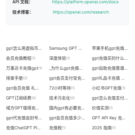
API 文档：
https://platform.openai.com/docs
技术博客：
https://openai.com/research
gpt怎么用虚拟币充值
Samsung GPT 避坑指南
苹果手机gpt充值方法详细
(1)
(0)
会员充值教程
深度体验
gpt充值买的什么服务
(1)
(1)
(
万事达卡充值gpt
_为什么gpt充值会员失败
gpt自助充值靠谱吗
(1)
(1)
(1)
排查手册
gpt会员支付宝充值
gpt礼品卡充值 安卓
(2)
(1)
(1)
gpt会员充值 礼品卡
72小时等待
小红书GPT充值
(1)
(1)
(1)
GPT订阅续费
技术污名化
gpt怎么充值支付宝
(0)
(0)
(1)
域方GPT值得充值吗
国内gpt有必要充值吗
价值实测
(1)
(1)
(1)
gpt代充值会封号吗
gpt会员充值多少钱
GPT API Key 充值
(1)
(1)
(1)
充值ChatGPT Plus
充值税
2025 指南
(0)
(1)
(1)