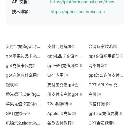
API 文档：
https://platform.openai.com/docs
技术博客：
https://openai.com/research
支付宝充值gpt封号
支付问题解决
台湾玩家攻略
(1)
(1)
(0)
gpt苹果礼品卡充值
gpt礼品卡充值地址无效
gpt充值能用银联
(1)
(1)
(1)
gpt充值卡代充
gpt卡密充值风险
网络异常
(1)
(1)
(1)
gpt充值有什么用
GPT应用
gpt怎么充值支付宝
(1)
(0)
(1)
银联
支付宝充值gpt会员
GPT API Key 充值
(0)
(1)
(1)
香港德可以充值gpt么
用支付宝充值gpt
白屏
(1)
(1)
(0)
苹果充值卡支付gpt
72小时等待
熊猫订阅卡
(1)
(1)
(1)
GPT虚拟卡
Apple ID充值
gpt api充值要税
(1)
(0)
(1)
电脑怎么给gpt充值钱
谷歌支付教程
GPT会员续费
(1)
(1)
(1)