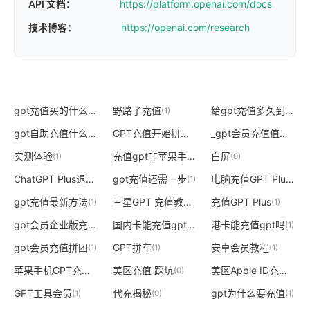
API 文档：
https://platform.openai.com/docs
技术博客：
https://openai.com/research
gpt充值买的什么服务
野路子充值
给gpt充值多久到账
(1)
(1)
(1)
gpt自助充值什么套路
GPT充值开始拼图卡住
_gpt会员充值值吗
(1)
(1)
(1)
实测体验
充值gpt非苹果手机
白屏
(1)
(1)
(0)
ChatGPT Plus退款
gpt充值还需一步
电脑充值GPT Plus
(0)
(1)
(0)
gpt充值最新方法
三星GPT 充值教程
充值GPT Plus
(1)
(0)
(1)
gpt会员企业版充值
国内卡能充值gpt吗
港卡能充值gpt吗
(1)
(1)
(1)
gpt会员充值拼团
GPT拼车
安卓会员教程
(1)
(1)
(1)
苹果手机GPT充值
美区充值 踩坑
美区Apple ID充值
(0)
(0)
(1)
GPT工具会员
代充揭秘
gpt为什么要充值
(1)
(0)
(1)