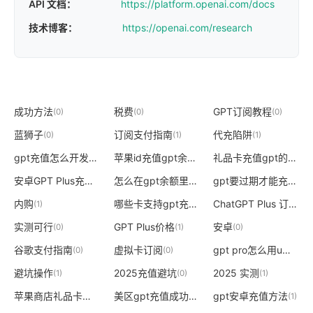
API 文档：
https://platform.openai.com/docs
技术博客：
https://openai.com/research
成功方法
税费
GPT订阅教程
(0)
(0)
(0)
蓝狮子
订阅支付指南
代充陷阱
(0)
(1)
(1)
gpt充值怎么开发票
苹果id充值gpt余额不足
礼品卡充值gpt的方法
(1)
(1)
(
安卓GPT Plus充值
怎么在gpt余额里充值
gpt要过期才能充值吗
(1)
(1)
(
内购
哪些卡支持gpt充值的
ChatGPT Plus 订阅
(1)
(1)
(1)
实测可行
GPT Plus价格
安卓
(0)
(1)
(0)
谷歌支付指南
虚拟卡订阅
gpt pro怎么用u充值
(0)
(0)
(1)
避坑操作
2025充值避坑
2025 实测
(1)
(0)
(1)
苹果商店礼品卡充值gpt
美区gpt充值成功方法
gpt安卓充值方法
(1)
(1)
(1)