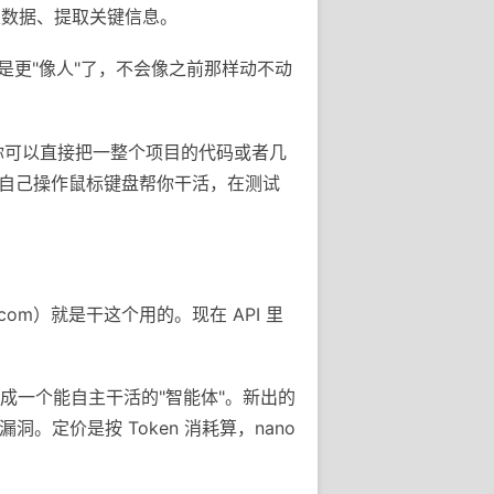
类数据、提取关键信息。
就是更"像人"了，不会像之前那样动不动
量。你可以直接把一整个项目的代码或者几
图，自己操作鼠标键盘帮你干活，在测试
i.com）就是干这个用的。现在 API 里
做成一个能自主干活的"智能体"。新出的
找漏洞。定价是按 Token 消耗算，nano