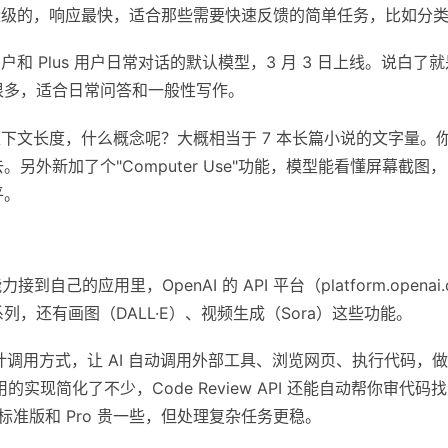
轻量级的，响应最快，适合那些需要快速反馈的简单任务，比如分
和 Plus 用户日常对话的默认模型，3 月 3 日上线。说白了
很多，适合日常问答和一般性写作。
en 的上下文长度，什么概念呢？大概相当于 7 本长篇小说的文字
另外新加了个"Computer Use"功能，模型能看懂屏幕截
平。
接到自己的应用里，OpenAI 的 API 平台（platform.opena
.3 系列，还有画图（DALL·E）、视频生成（Sora）这些功能。
设计调用方式，让 AI 自动调用外部工具、浏览网页、执行代码，
调用的实现简化了不少，Code Review API 还能自动帮你审代码
；标准版和 Pro 贵一些，但处理复杂任务更稳。