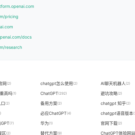
atform.openai.com
om/pricing
nai.com
.openai.com/docs
om/research
4官网
chatgpt怎么使用
AI聊天机器人
(2)
(2)
(2)
t查重高吗
ChatGPT
避坑攻略
(1)
(292)
(2)
入口
备用方案
chatgpt 知乎
(2)
(2)
(2)
必应ChatGPT
chatgpt语音版本
)
(4)
(
GPT
华为
官网下载
(7)
(1)
(2)
T误区
替代方案
ChatGPT体验网
(2)
(9)