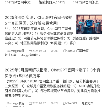
chatgpt官网中文版电脑版下载
智能机器人chatgpt入口
chatgpt官网涉及的行业
(0)
(0)
2025年最新实测，ChatGPT官网卡顿的
5个真正原因，这样解决最管用！
** ，2025年最新实测发现，ChatGPT官网卡
顿的五大原因包括：1）服务器负载过高导致响
应延迟；2）网络节点拥堵影响数据传输；3）浏览器缓存或插件
冲突；4）地区性网络限制或DNS问题；5）客户...
chatgpt充值
2025-05-23
292
ChatGPT官网卡顿
解决方案
chatgpt官网很卡
2025年3月最新解决指南，ChatGPT官网卡爆了？3个真
实原因+5种急救方案
【2025年3月ChatGPT官网出现严重卡顿问题，经分析主要源于
三大原因：1）全球用户量激增致服务器超载；2）AIGC功能升级
引发瞬时算力缺口；3）部分区域网络节点异常。对此官方紧急推
出五项应对方案...
chatgpt教程
2025-04-17
277
ChatGPT
急救方案