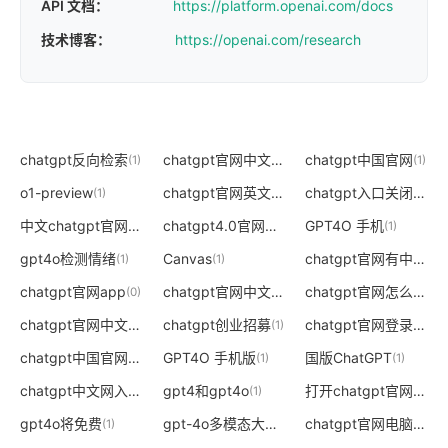
API 文档：
https://platform.openai.com/docs
技术博客：
https://openai.com/research
chatgpt反向检索
chatgpt官网中文网
chatgpt中国官网
(1)
(0)
(1)
o1-preview
chatgpt官网英文版
chatgpt入口关闭了吗
(1)
(0)
(
中文chatgpt官网
chatgpt4.0官网中文电脑版
GPT4O 手机
(0)
(0)
(1)
gpt4o检测情绪
Canvas
chatgpt官网有中文吗
(1)
(1)
(
chatgpt官网app
chatgpt官网中文电脑版免费下载
chatgpt官网怎么进入
(0)
(0)
(
chatgpt官网中文版免费下载电脑版
chatgpt创业招募
chatgpt官网登录入口在哪里
(0)
(1)
chatgpt中国官网入口
GPT4O 手机版
国版ChatGPT
(0)
(1)
(1)
chatgpt中文网入口
gpt4和gpt4o
打开chatgpt官网
(0)
(1)
(0)
gpt4o将免费
gpt-4o多模态大模型发布
chatgpt官网电脑中文版免费下载
(1)
(2)