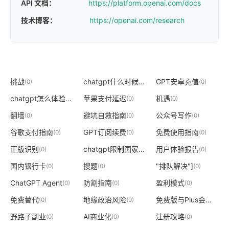
API 文档：
https://platform.openai.com/docs
技术博客：
https://openai.com/research
挑战
chatgpt什么时候上线
GPT安卓充值
(0)
(0)
(0)
chatgpt怎么体验
苹果支付延迟
机遇
(0)
(0)
(0)
翻墙
避坑自救指南
公众号写作
(0)
(0)
(0)
谷歌支付指南
GPT订阅续费
免费使用指南
(0)
(0)
(0)
正版识别
chatgpt限制国家
用户体验报告
(0)
(0)
(0)
国内银行卡
搜题
"排队解决"]
(0)
(0)
(0)
ChatGPT Agent
防割指南
盈利模式
(0)
(0)
(0)
免费替代
地缘政治风险
免费版与Plus会员比较
(0)
(0)
野路子副业
AI商业化
注册攻略
(0)
(0)
(0)