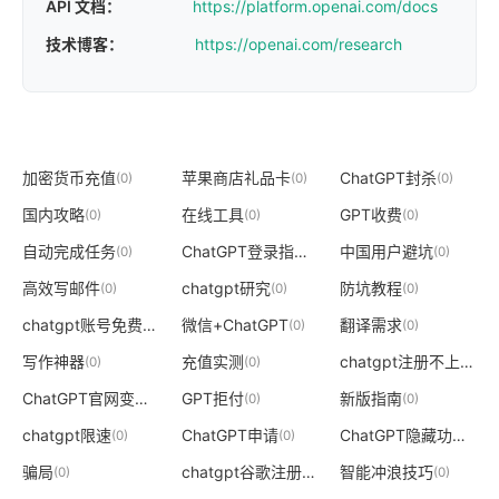
API 文档：
https://platform.openai.com/docs
技术博客：
https://openai.com/research
加密货币充值
苹果商店礼品卡
ChatGPT封杀
(0)
(0)
(0)
国内攻略
在线工具
GPT收费
(0)
(0)
(0)
自动完成任务
ChatGPT登录指南
中国用户避坑
(0)
(0)
(0)
高效写邮件
chatgpt研究
防坑教程
(0)
(0)
(0)
chatgpt账号免费
微信+ChatGPT
翻译需求
(0)
(0)
(0)
写作神器
充值实测
chatgpt注册不上
(0)
(0)
(0)
ChatGPT官网变灰
GPT拒付
新版指南
(0)
(0)
(0)
chatgpt限速
ChatGPT申请
ChatGPT隐藏功能
(0)
(0)
(0)
骗局
chatgpt谷歌注册
智能冲浪技巧
(0)
(0)
(0)