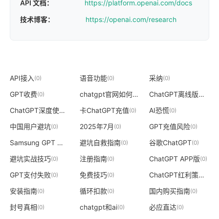
API 文档：
https://platform.openai.com/docs
技术博客：
https://openai.com/research
API接入
语音功能
采纳
(0)
(0)
(0)
GPT收费
chatgpt官网如何注册
ChatGPT离线版使用教程
(0)
(-1)
ChatGPT深度使用
卡ChatGPT充值
AI恐慌
(0)
(0)
(0)
中国用户避坑
2025年7月
GPT充值风险
(0)
(0)
(0)
Samsung GPT 避坑指南
避坑自救指南
谷歌ChatGPT
(0)
(0)
(0)
避坑实战技巧
注册指南
ChatGPT APP版
(0)
(0)
(0)
GPT支付失败
免费技巧
ChatGPT红利策略
(0)
(0)
(0)
安装指南
循环扣款
国内购买指南
(0)
(0)
(0)
封号真相
chatgpt和ai
必应直达
(0)
(0)
(0)