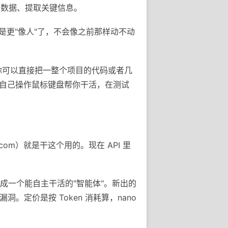
类数据、提取关键信息。
就是更"像人"了，不会像之前那样动不动
量。你可以直接把一整个项目的代码或者几
图，自己操作鼠标键盘帮你干活，在测试
i.com）就是干这个用的。现在 API 里
做成一个能自主干活的"智能体"。新出的
找漏洞。定价是按 Token 消耗算，nano