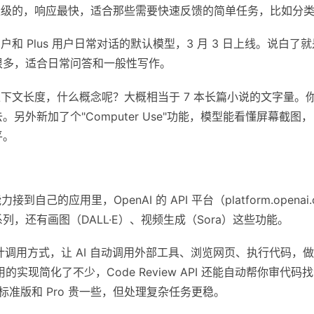
轻量级的，响应最快，适合那些需要快速反馈的简单任务，比如分
和 Plus 用户日常对话的默认模型，3 月 3 日上线。说白了
很多，适合日常问答和一般性写作。
en 的上下文长度，什么概念呢？大概相当于 7 本长篇小说的文字
另外新加了个"Computer Use"功能，模型能看懂屏幕截
平。
接到自己的应用里，OpenAI 的 API 平台（platform.opena
.3 系列，还有画图（DALL·E）、视频生成（Sora）这些功能。
设计调用方式，让 AI 自动调用外部工具、浏览网页、执行代码，
调用的实现简化了不少，Code Review API 还能自动帮你审代码
；标准版和 Pro 贵一些，但处理复杂任务更稳。