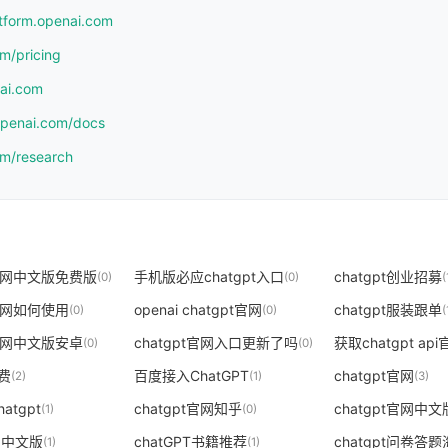
atform.openai.com
om/pricing
nai.com
.openai.com/docs
om/research
t官网中文版免费版
手机版必应chatgpt入口
chatgpt创业招募
(0)
(0)
(
t官网如何使用
openai chatgpt官网
chatgpt服装跟单
(0)
(0)
(
t官网中文版安卓
chatgpt官网入口更新了吗
获取chatgpt ap
(0)
(0)
免费
百度接入ChatGPT
chatgpt官网
(2)
(1)
(3)
atgpt
chatgpt官网知乎
chatgpt官网中
(1)
(0)
o1中文版
chatGPT书籍推荐
(1)
(1)