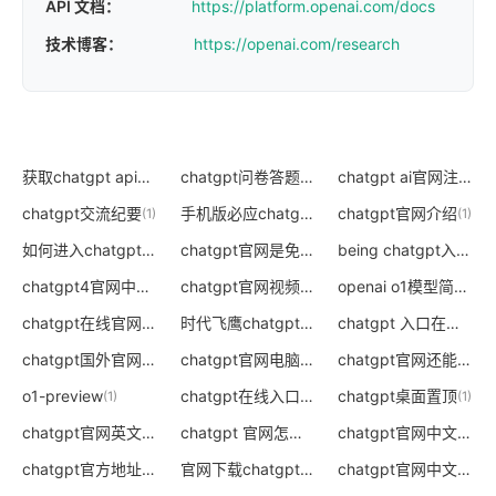
API 文档：
https://platform.openai.com/docs
技术博客：
https://openai.com/research
获取chatgpt api官网
chatgpt问卷答题海外自动挂机
chatgpt ai官网注册
(1)
(1)
(0)
chatgpt交流纪要
手机版必应chatgpt申请入口
chatgpt官网介绍
(1)
(0)
(1)
如何进入chatgpt官网
chatgpt官网是免费的吗
being chatgpt入口
(0)
(0)
(0)
chatgpt4官网中文版电脑版免费下载
chatgpt官网视频
openai o1模型简介
(0)
(0)
(1)
chatgpt在线官网
时代飞鹰chatgpt官网
chatgpt 入口在哪
(0)
(0)
(0)
chatgpt国外官网入口
chatgpt官网电脑版下载
chatgpt官网还能打开吗
(0)
(0)
o1-preview
chatgpt在线入口
chatgpt桌面置顶
(1)
(0)
(1)
chatgpt官网英文下载指引
chatgpt 官网怎样打开
chatgpt官网中文版安装
(0)
(0)
chatgpt官方地址
官网下载chatgpt教程
chatgpt官网中文版手机版
(0)
(0)