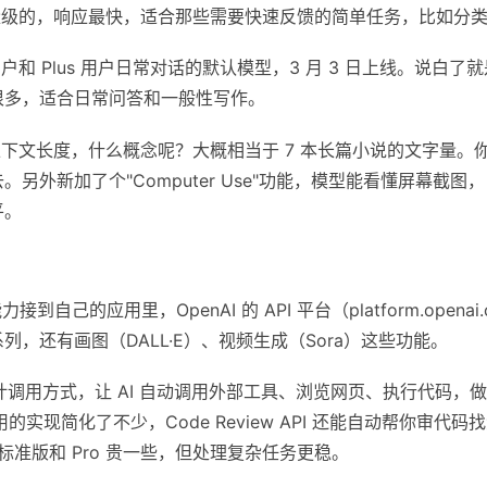
轻量级的，响应最快，适合那些需要快速反馈的简单任务，比如分
和 Plus 用户日常对话的默认模型，3 月 3 日上线。说白了
很多，适合日常问答和一般性写作。
en 的上下文长度，什么概念呢？大概相当于 7 本长篇小说的文字
另外新加了个"Computer Use"功能，模型能看懂屏幕截
平。
接到自己的应用里，OpenAI 的 API 平台（platform.opena
.3 系列，还有画图（DALL·E）、视频生成（Sora）这些功能。
设计调用方式，让 AI 自动调用外部工具、浏览网页、执行代码，
调用的实现简化了不少，Code Review API 还能自动帮你审代码
；标准版和 Pro 贵一些，但处理复杂任务更稳。