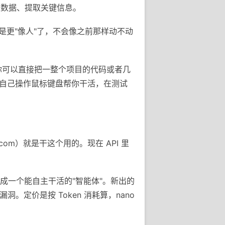
类数据、提取关键信息。
就是更"像人"了，不会像之前那样动不动
量。你可以直接把一整个项目的代码或者几
图，自己操作鼠标键盘帮你干活，在测试
i.com）就是干这个用的。现在 API 里
做成一个能自主干活的"智能体"。新出的
找漏洞。定价是按 Token 消耗算，nano